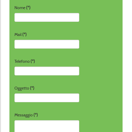
Nome
(*)
Mail
(*)
Telefono
(*)
Oggetto
(*)
Messaggio
(*)