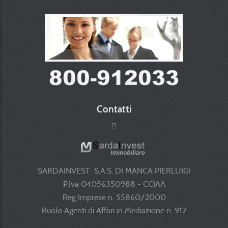
Contatti
SARDAINVEST S.A.S. DI MANCA PIERLUIGI
P.Iva 04056350988 - CCIAA
Reg Imprese n. 55860/2000
Ruolo Agenti di Affari in Mediazione n. 912