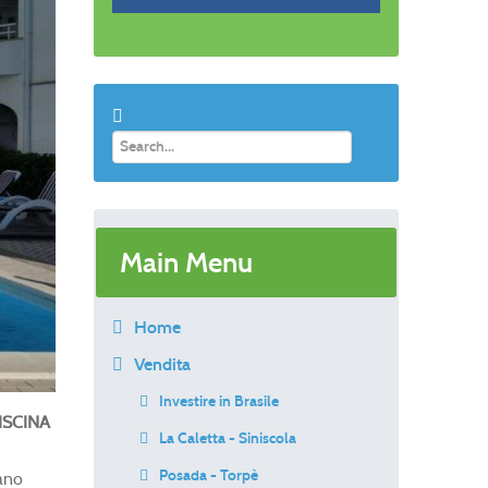
Main Menu
Home
Vendita
Investire in Brasile
ISCINA
La Caletta - Siniscola
Posada - Torpè
vano