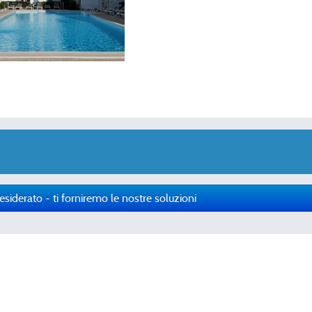
esiderato - ti forniremo le nostre soluzioni