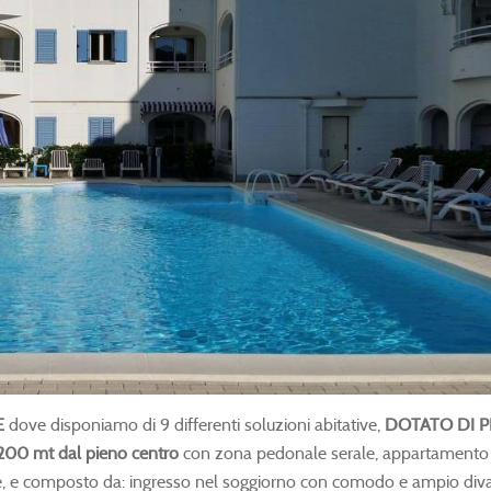
E
dove disponiamo di 9 differenti soluzioni abitative,
DOTATO DI P
 200 mt dal pieno centro
con zona pedonale serale, appartamento
sore, e composto da: ingresso nel soggiorno con comodo e ampio di