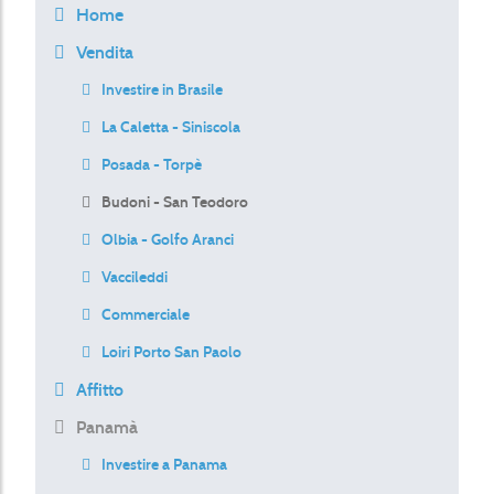
Home
Vendita
Investire in Brasile
La Caletta - Siniscola
Posada - Torpè
Budoni - San Teodoro
Olbia - Golfo Aranci
Vaccileddi
Commerciale
Loiri Porto San Paolo
Affitto
Panamà
Investire a Panama